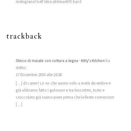
melograno! bell’idea abbinarli!!!! baci!
trackback
Stinco di maiale con cottura a legna · Kitty's Kitchen
ha
detto:
17 Dicembre 2010 alle 20:28
[…] di carne? Lo so che siamo solo a metà dicembre e
già abbiamo fatto i golosoni e tra biscottini, torte e
cioccolato già siamo pieni prima che le feste comincino!
[…]