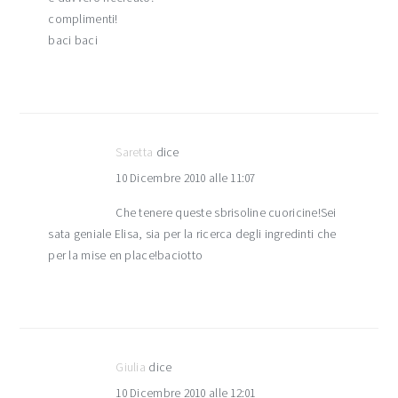
complimenti!
baci baci
Saretta
dice
10 Dicembre 2010 alle 11:07
Che tenere queste sbrisoline cuoricine!Sei
sata geniale Elisa, sia per la ricerca degli ingredinti che
per la mise en place!baciotto
Giulia
dice
10 Dicembre 2010 alle 12:01