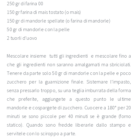
250 gr di farina 00
150 gr farina di mais tostato (o mais)
150 gr di mandorle spellate (o farina di mandorle)
50 gr di mandorle con la pelle
2 tuorli d’uovo
Mescolare insieme tutti gli ingredienti e mescolare fino a
che gli ingredienti non saranno amalgamati ma sbriciolati.
Tenere da parte solo 50 gr di mandorle con la pelle e poco
zucchero per la guarnizione finale. Sistemare l’impasto,
senza pressarlo troppo, su una teglia imburrata della forma
che preferite, aggiungete a questo punto le ultime
mandorle e cospargete di zucchero. Cuocere a 180° per 20
minuti se sono piccole per 40 minuti se è grande (forno
statico). Quando sono fredde liberarle dallo stampo e
servitele con lo sciroppo a parte.