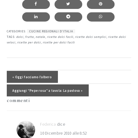
CATEGORIES:
CUCINE REGIONALI D'ITALIA
TAGS:
dolci
,
frutta
,
natale
,
ricette dolci facili
,
ricette dolci semplici
,
ricette dolci
veloci
,
ricette per dolci
,
ricette per dolci facili
interazioni
del
Post precedente:
« Oggi facciamo l’albero
lettore
Post successivo:
Aggiungi “Pepe rosa” a tavola: La pavlova »
commenti
Federica
dice
10 Dicembre 2010 alle 8:52