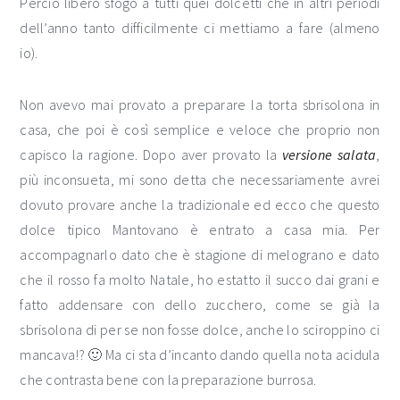
Perciò libero sfogo a tutti quei dolcetti che in altri periodi
dell’anno tanto difficilmente ci mettiamo a fare (almeno
io).
Non avevo mai provato a preparare la torta sbrisolona in
casa, che poi è così semplice e veloce che proprio non
capisco la ragione. Dopo aver provato la
versione salata
,
più inconsueta, mi sono detta che necessariamente avrei
dovuto provare anche la tradizionale ed ecco che questo
dolce tipico Mantovano è entrato a casa mia. Per
accompagnarlo dato che è stagione di melograno e dato
che il rosso fa molto Natale, ho estatto il succo dai grani e
fatto addensare con dello zucchero, come se già la
sbrisolona di per se non fosse dolce, anche lo sciroppino ci
mancava!? 🙂 Ma ci sta d’incanto dando quella nota acidula
che contrasta bene con la preparazione burrosa.