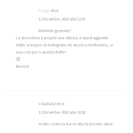
Meggy
dice
13 Dicembre 2010 alle 12:10
Mmmmh gnammy!
La sbrisolona è proprio una delizia, e quest’aggiunta
dello sciroppo di melograno mi stuzzica moltissimo, si
usa così poco questo frutto!
🙂
Bacioni
claudia52
dice
13 Dicembre 2010 alle 20:18
molto carina la tua ricetta la provero afare