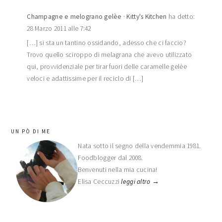
Champagne e melograno gelèe · Kitty's Kitchen
ha detto:
28 Marzo 2011 alle 7:42
[…] si sta un tantino ossidando, adesso che ci faccio?
Trovo quello sciroppo di melagrana che avevo utilizzato
qui, provvidenziale per tirar fuori delle caramelle gelèe
veloci e adattissime per il reciclo di […]
barra
UN PÒ DI ME
laterale
Nata sotto il segno della vendemmia 1981.
Foodblogger dal 2008.
primaria
Benvenuti nella mia cucina!
Elisa Ceccuzzi
leggi altro →