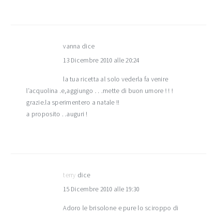
vanna
dice
13 Dicembre 2010 alle 20:24
la tua ricetta al solo vederla fa venire
l’acquolina .e,aggiungo . . .mette di buon umore ! ! !
grazie.la sperimentero a natale !!
a proposito . .auguri !
terry
dice
15 Dicembre 2010 alle 19:30
Adoro le brisolone e pure lo sciroppo di