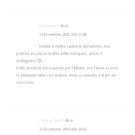
Symposion
dice
10 Dicembre 2010 alle 17:48
buone e molto carine le sbrisolone, ma
prendo al volo la ricetta dello sciroppo, adolo il
melograno! 🙂
belle anche le decorazioni per l’albero, noi l’anno scorso
le abbiamo fatte con arance, mela e cannella è stato un
successo!
Cook is Good
dice
10 Dicembre 2010 alle 20:53