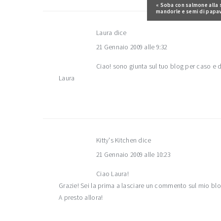
del
Post precedente:
« Soba con salmone alla s
mandorle e semi di papa
lettore
Laura
dice
21 Gennaio 2009 alle 9:32
Ciao! sono giunta sul tuo blog per caso e d
Laura
Kitty's Kitchen
dice
21 Gennaio 2009 alle 10:23
Ciao Laura!
Grazie! Sei la prima a lasciare un commento sul mio bl
A presto allora!