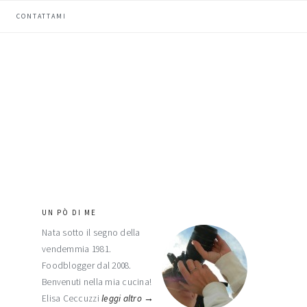
CONTATTAMI
UN PÒ DI ME
barra
Nata sotto il segno della
laterale
vendemmia 1981.
primaria
Foodblogger dal 2008.
Benvenuti nella mia cucina!
Elisa Ceccuzzi
leggi altro →