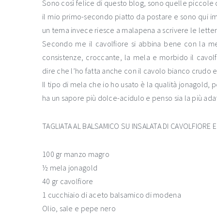
Sono così felice di questo blog, sono quelle piccole
il mio primo-secondo piatto da postare e sono qui 
un tema invece riesce a malapena a scrivere le letter
Secondo me il cavolfiore si abbina bene con la m
consistenze, croccante, la mela e morbido il cavol
dire che l’ho fatta anche con il cavolo bianco crudo
Il tipo di mela che io ho usato è la qualità jonagold,
ha un sapore più dolce-acidulo e penso sia la più adat
TAGLIATA AL BALSAMICO SU INSALATA DI CAVOLFIORE E
100 gr manzo magro
½ mela jonagold
40 gr cavolfiore
1 cucchiaio di aceto balsamico di modena
Olio, sale e pepe nero