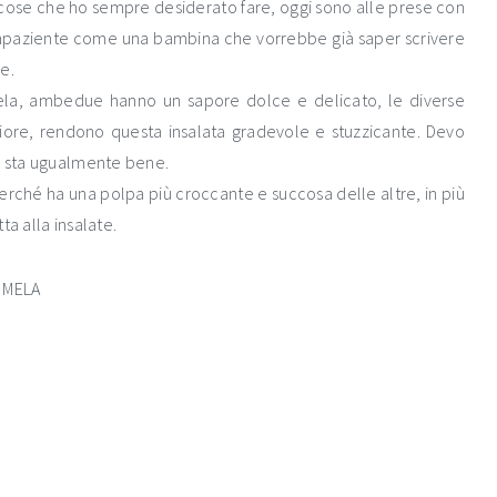
 cose che ho sempre desiderato fare, oggi sono alle prese con
impaziente come una bambina che vorrebbe già saper scrivere
e.
ela, ambedue hanno un sapore dolce e delicato, le diverse
fiore, rendono questa insalata gradevole e stuzzicante. Devo
 e sta ugualmente bene.
 perché ha una polpa più croccante e succosa delle altre, in più
ta alla insalate.
 MELA