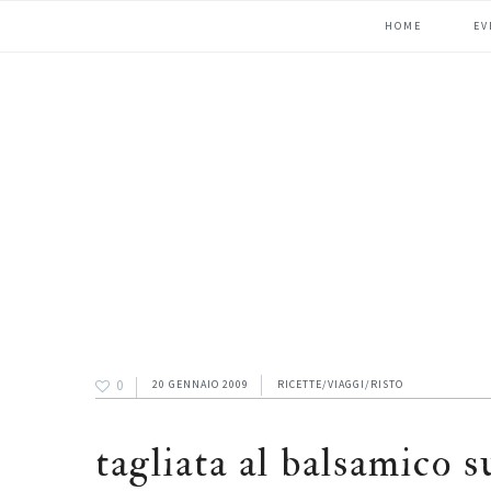
Passa
Passa
Passa
HOME
EV
alla
al
alla
navigazione
contenuto
barra
primaria
principale
laterale
primaria
0
20 GENNAIO 2009
RICETTE/VIAGGI/RISTO
tagliata al balsamico s