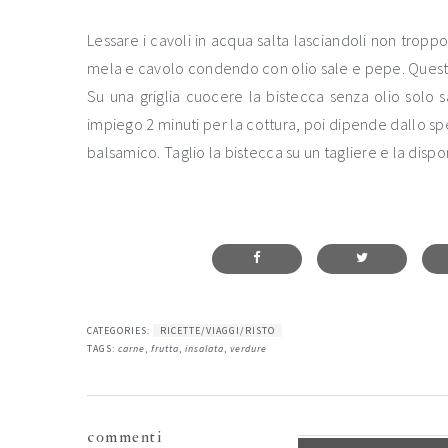
Lessare i cavoli in acqua salta lasciandoli non troppo 
mela e cavolo condendo con olio sale e pepe. Questa 
Su una griglia cuocere la bistecca senza olio solo s
impiego 2 minuti per la cottura, poi dipende dallo spe
balsamico. Taglio la bistecca su un tagliere e la dispo
CATEGORIES:
RICETTE/VIAGGI/RISTO
TAGS:
carne
,
frutta
,
insalata
,
verdure
interazioni
commenti