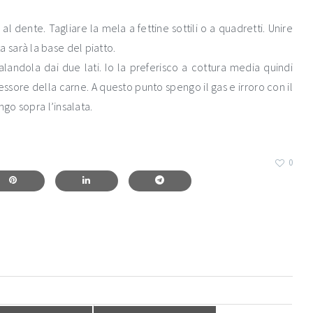
al dente. Tagliare la mela a fettine sottili o a quadretti. Unire
sarà la base del piatto.
alandola dai due lati. Io la preferisco a cottura media quindi
ssore della carne. A questo punto spengo il gas e irroro con il
ngo sopra l’insalata.
0