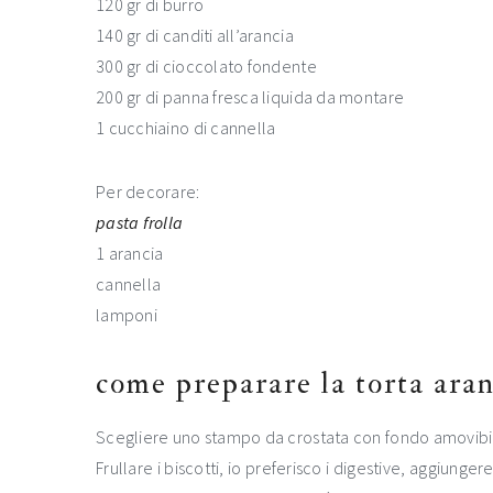
120 gr di burro
140 gr di canditi all’arancia
300 gr di cioccolato fondente
200 gr di panna fresca liquida da montare
1 cucchiaino di cannella
Per decorare:
pasta frolla
1 arancia
cannella
lamponi
come preparare la torta aran
Scegliere uno stampo da crostata con fondo amovibil
Frullare i biscotti, io preferisco i digestive, aggiung