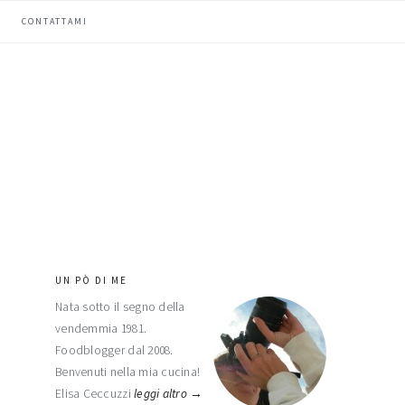
CONTATTAMI
UN PÒ DI ME
barra
Nata sotto il segno della
laterale
vendemmia 1981.
primaria
Foodblogger dal 2008.
Benvenuti nella mia cucina!
Elisa Ceccuzzi
leggi altro →