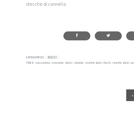
stecche di cannella.
CATEGORIES:
DOLCI
TAGS:
cioccolato
,
crostate
,
dolci
,
natale
,
ricette dolci facili
,
ricette dolci s
P
«