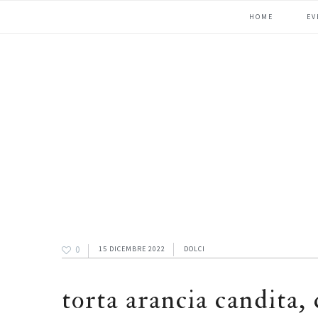
Passa
Passa
Passa
HOME
EV
alla
al
alla
navigazione
contenuto
barra
primaria
principale
laterale
primaria
0
15 DICEMBRE 2022
DOLCI
torta arancia candita, 