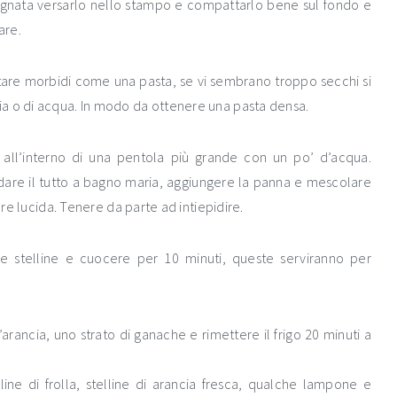
agnata versarlo nello stampo e compattarlo bene sul fondo e
are.
sultare morbidi come una pasta, se vi sembrano troppo secchi si
ia o di acqua. In modo da ottenere una pasta densa.
 all’interno di una pentola più grande con un po’ d’acqua.
ldare il tutto a bagno maria, aggiungere la panna e mescolare
are lucida. Tenere da parte ad intiepidire.
le stelline e cuocere per 10 minuti, queste serviranno per
arancia, uno strato di ganache e rimettere il frigo 20 minuti a
ine di frolla, stelline di arancia fresca, qualche lampone e