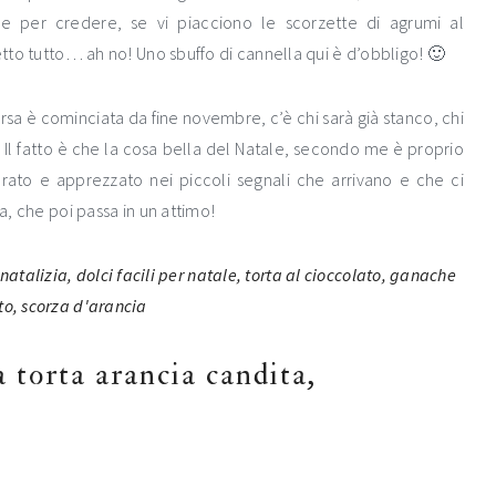
are per credere, se vi piacciono le scorzette di agrumi al
detto tutto… ah no! Uno sbuffo di cannella qui è d’obbligo! 🙂
orsa è cominciata da fine novembre, c’è chi sarà già stanco, chi
. Il fatto è che la cosa bella del Natale, secondo me è proprio
brato e apprezzato nei piccoli segnali che arrivano e che ci
sa, che poi passa in un attimo!
 torta arancia candita,