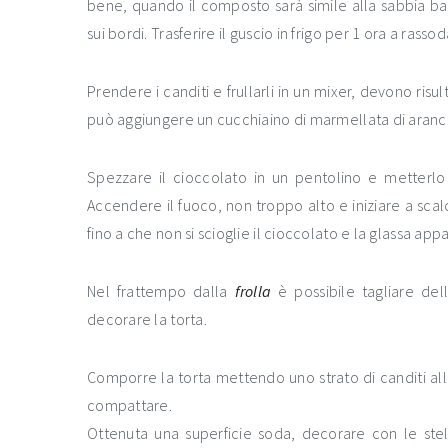
bene, quando il composto sarà simile alla sabbia b
sui bordi. Trasferire il guscio in frigo per 1 ora a rassod
Prendere i canditi e frullarli in un mixer, devono ri
può aggiungere un cucchiaino di marmellata di aranc
Spezzare il cioccolato in un pentolino e metterlo
Accendere il fuoco, non troppo alto e iniziare a sca
fino a che non si scioglie il cioccolato e la glassa app
Nel frattempo dalla
frolla
è possibile tagliare del
decorare la torta.
Comporre la torta mettendo uno strato di canditi all’
compattare.
Ottenuta una superficie soda, decorare con le stell