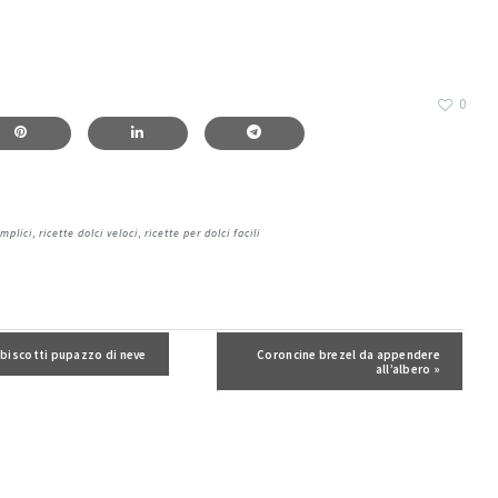
0
emplici
,
ricette dolci veloci
,
ricette per dolci facili
ost precedente:
 biscotti pupazzo di neve
Post successivo:
Coroncine brezel da appendere
all’albero »