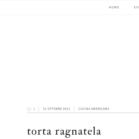
Passa
Passa
Passa
HOME
EV
alla
al
alla
navigazione
contenuto
barra
primaria
principale
laterale
primaria
3
31 OTTOBRE 2021
CUCINA AMERICANA
torta ragnatela