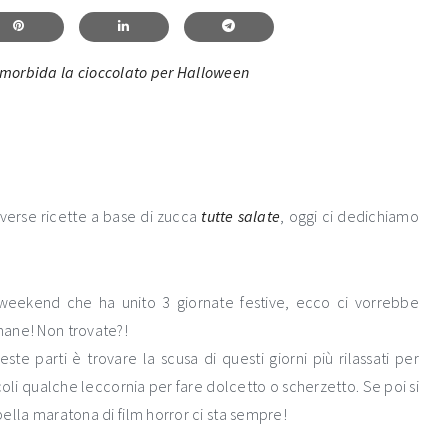
?
iverse ricette a base di zucca
tutte
salate
, oggi ci dedichiamo
 weekend che ha unito 3 giornate festive, ecco ci vorrebbe
imane! Non trovate?!
e parti è trovare la scusa di questi giorni più rilassati per
coli qualche leccornia per fare dolcetto o scherzetto. Se poi si
 bella maratona di film horror ci sta sempre!