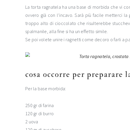
La torta ragnatela ha una base di morbida che vi cons
ovvero già con l’incavo. Sarà più facile metterci la
troppo alto di cioccolato che risulterebbe stucchev
spalmanile, alla fine si ha un effetto simile.
Se poi volete unire i ragnetti come decoro o farli 
cosa occorre per preparare l
Per la base morbida:
250 gr di farina
120 gr di burro
2 uova
120 gr di zucchero