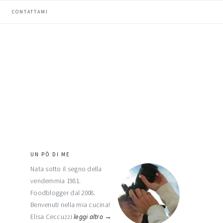
CONTATTAMI
UN PÒ DI ME
barra
Nata sotto il segno della
laterale
vendemmia 1981.
primaria
Foodblogger dal 2008.
Benvenuti nella mia cucina!
Elisa Ceccuzzi
leggi altro →