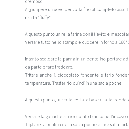
cremoso.
Aggiungere un uovo per volta fino al completo assor
risulta “fluffy”.
A questo punto unire la farina con il lievito e mescol
Versare tutto nello stampo e cuocere in forno a 180°C
Intanto scaldare la panna in un pentolino portare ad 
da parte e fare freddare.
Tritare anche il cioccolato fondente e farlo fond
temperatura. Trasferirlo quindi in una sac a poche.
A questo punto, un volta cotta la base e fatta fredda
Versare la ganache al cioccolato bianco nell’incavo d
Tagliare la puntina della sac a poche e fare sulla tort