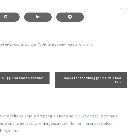
0
per dolci
,
ricette per dolci facili
,
torte
,
vegan
,
vegetariano
,
vino
recedente:
n & Egg Croissant Sandwich
Post successivo:
Books for foodblogger inside e non
#2 »
a che ci fiondiamo a prepararla anche noi???Ci conosci e come e
sente anche nei casi di emergenza quando non hai in casa alcuni
acioni,Imma