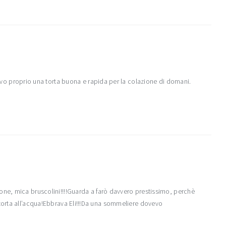
rcavo proprio una torta buona e rapida per la colazione di domani.
one, mica bruscolini!!!!Guarda a farò davvero prestissimo, perchè
torta all’acqua!Ebbrava Eli!!!Da una sommeliere dovevo