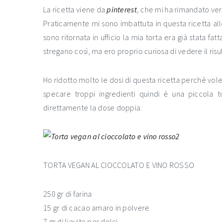
La ricetta viene da
pinterest
, che mi ha rimandato ve
Praticamente mi sono imbattuta in questa ricetta al
sono ritornata in ufficio la mia torta era già stata fat
stregano così, ma ero proprio curiosa di vedere il risu
Ho ridotto molto le dosi di questa ricetta perchè vole
specare troppi ingredienti quindi è una piccola 
direttamente la dose doppia.
TORTA VEGAN AL CIOCCOLATO E VINO ROSSO
250 gr di farina
15 gr di cacao amaro in polvere
7 gr di lievito per dolci