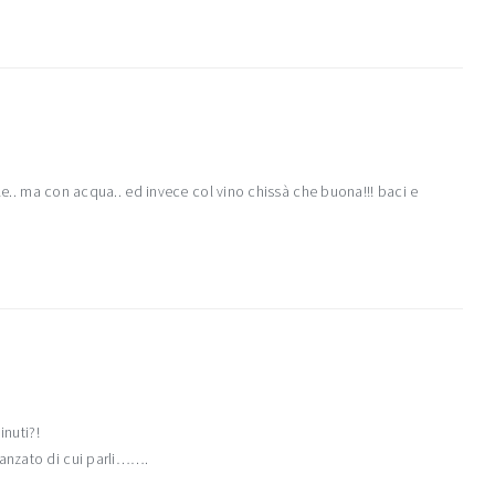
ile.. ma con acqua.. ed invece col vino chissà che buona!!! baci e
inuti?!
vanzato di cui parli…….