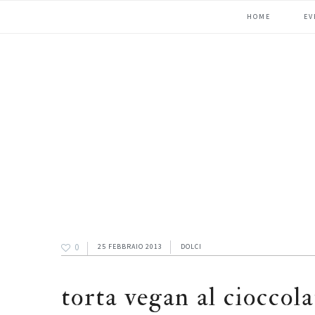
Passa
Passa
Passa
HOME
EV
alla
al
alla
navigazione
contenuto
barra
primaria
principale
laterale
primaria
0
25 FEBBRAIO 2013
DOLCI
torta vegan al cioccola