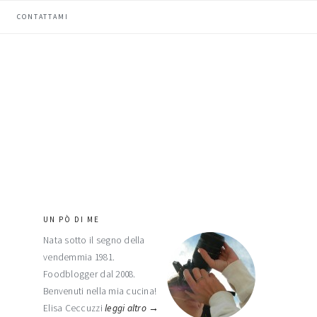
CONTATTAMI
UN PÒ DI ME
barra
Nata sotto il segno della
laterale
vendemmia 1981.
primaria
Foodblogger dal 2008.
Benvenuti nella mia cucina!
Elisa Ceccuzzi
leggi altro →