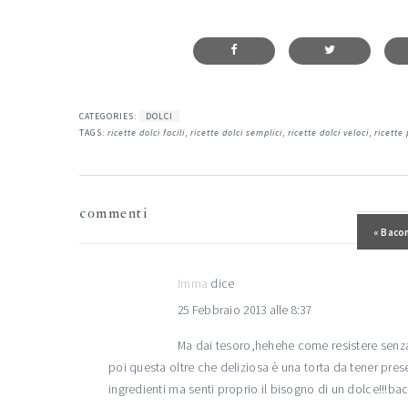
CATEGORIES:
DOLCI
TAGS:
ricette dolci facili
,
ricette dolci semplici
,
ricette dolci veloci
,
ricette 
interazioni
commenti
del
Post p
« Baco
lettore
Imma
dice
25 Febbraio 2013 alle 8:37
Ma dai tesoro,hehehe come resistere senz
poi questa oltre che deliziosa è una torta da tener pre
ingredienti ma senti proprio il bisogno di un dolce!!!b