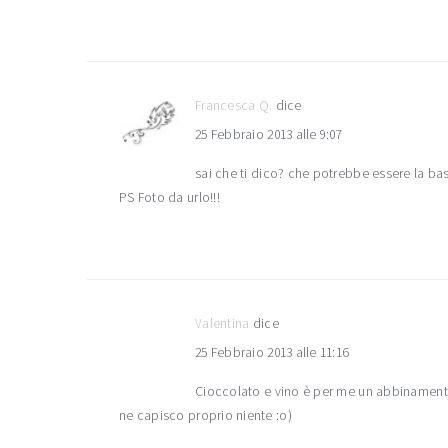
Francesca Q.
dice
25 Febbraio 2013 alle 9:07
sai che ti dico? che potrebbe essere la bas
PS Foto da urlo!!!
Valentina
dice
25 Febbraio 2013 alle 11:16
Cioccolato e vino è per me un abbinamento
ne capisco proprio niente :o)