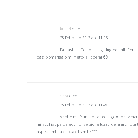
kristel
dice
25 Febbraio 2013 alle 11:36
Fantastica! Ed ho tutti gli ingredienti. Ce
oggi pomeriggio mi metto all’opera! 🙂
Sara
dice
25 Febbraio 2013 alle 11:49
Vabbè ma è una torta prestige!!!Con l’Amar
mi acchiappa parecchio, versione lusso della arcinota 
aspettarmi qualcosa di simile :***