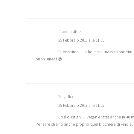
Claudia
dice
25 Febbraio 2013 alle 11:55
Buonissima!!!! Io ho fatto una versione sim
buon lunedì 🙂
Tery
dice
25 Febbraio 2013 alle 11:55
Così ci istighi….vegan e fatta anche in 40 m
Pensare che ho anche proprio quel bicchiere di vino a