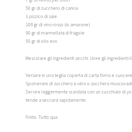
50 gr di zucchero di canna
1 pizzico di sale
100 gr di vino rosso (io amarone)
90 gr di marmellata di fragole
50 gr di olio evo
Mescolare gli ingredienti secchi. Unire gli ingredienti l
Versare in una teglia coperta di carta forno e cuocere 
Spolverare di zucchero a velo o zucchero muscovad
Servire leggermente scaldata con un cucchiaio di yo
tende a seccarsi sapidamente.
Finito. Tutto qua.