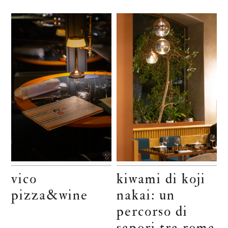
vico
kiwami di koji
pizza&wine
nakai: un
percorso di
sapori tra roma