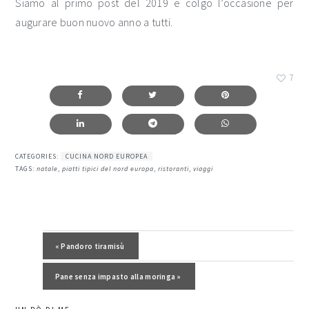
Siamo al primo post del 2019 e colgo l’occasione per
augurare buon nuovo anno a tutti.
7
CATEGORIES:
CUCINA NORD EUROPEA
TAGS:
natale
,
piatti tipici del nord europa
,
ristoranti
,
viaggi
Post precedente:
« Pandoro tiramisù
Post successivo:
Pane senza impasto alla moringa »
barra