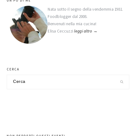
UN PÒ DI ME
laterale
Nata sotto il segno della vendemmia 1981.
Foodblogger dal 2008.
primaria
Benvenuti nella mia cucina!
Elisa Ceccuzzi
leggi altro →
CERCA
Cerca
nel
sito