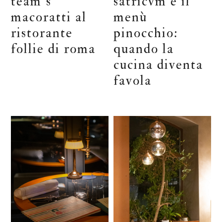
team’s
satricvm e il
macoratti al
menù
ristorante
pinocchio:
follie di roma
quando la
cucina diventa
favola