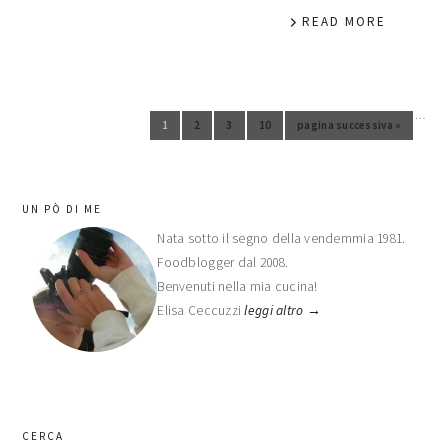
READ MORE
…
Pagine interim omesse
1
2
3
10
pagina successiva »
Vai alla pagina
Vai alla pagina
Vai alla pagina
Vai alla pagina
Vai alla
barra
UN PÒ DI ME
laterale
Nata sotto il segno della vendemmia 1981.
Foodblogger dal 2008.
primaria
Benvenuti nella mia cucina!
Elisa Ceccuzzi
leggi altro →
CERCA