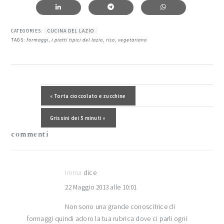
CATEGORIES:
CUCINA DEL LAZIO
TAGS:
formaggi
,
i piatti tipici del lazio
,
riso
,
vegetariano
interazioni
del
Post precedente:
« Torta cioccolato e zucchine
lettore
Post successivo:
Grissini dei 5 minuti »
commenti
Imma
dice
22 Maggio 2013 alle 10:01
Non sono una grande conoscitrice di
formaggi quindi adoro la tua rubrica dove ci parli ogni