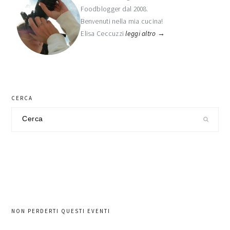
Foodblogger dal 2008.
primaria
Benvenuti nella mia cucina!
Elisa Ceccuzzi
leggi altro →
CERCA
Cerca
nel
sito
NON PERDERTI QUESTI EVENTI