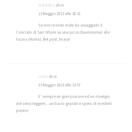
Mafaldina
dice
23 Maggio 2013 alle 18:31
Se non ricordo male ho assaggiato il
Conciato di San Vittore su una pizza (buonissima) alla
Fucina (Roma). Bel post, brava!
Laura
dice
23 Maggio 2013 alle 23:57
E’ sempre un gran piacere ed un risvelgio
dei sensi leggerti…un bacio grande e spero di rivederti
presto!