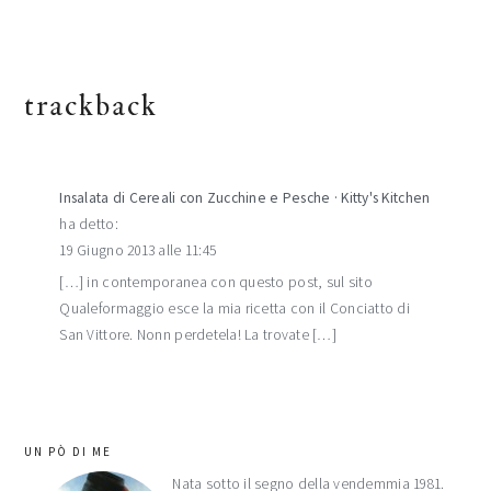
trackback
Insalata di Cereali con Zucchine e Pesche · Kitty's Kitchen
ha detto:
19 Giugno 2013 alle 11:45
[…] in contemporanea con questo post, sul sito
Qualeformaggio esce la mia ricetta con il Conciatto di
San Vittore. Nonn perdetela! La trovate […]
barra
UN PÒ DI ME
laterale
Nata sotto il segno della vendemmia 1981.