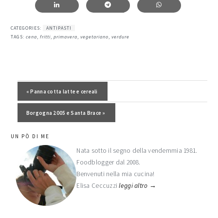
CATEGORIES:
ANTIPASTI
TAGS:
cena
,
fritti
,
primavera
,
vegetariano
,
verdure
Post precedente:
« Panna cotta latte e cereali
Post successivo:
Borgogna 2005 e Santa Brace »
barra
UN PÒ DI ME
laterale
Nata sotto il segno della vendemmia 1981.
Foodblogger dal 2008.
primaria
Benvenuti nella mia cucina!
Elisa Ceccuzzi
leggi altro →