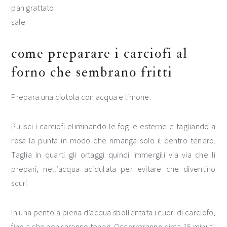
pan grattato
sale
come preparare i carciofi al
forno che sembrano fritti
Prepara una ciotola con acqua e limone.
Pulisci i carciofi eliminando le foglie esterne e tagliando a
rosa la punta in modo che rimanga solo il centro tenero.
Taglia in quarti gli ortaggi quindi immergili via via che li
prepari, nell’acqua acidulata per evitare che diventino
scuri.
In una pentola piena d’acqua sbollentata i cuori di carciofo,
fino a che non saranno teneri. Occorreranno circa 15 minuti.