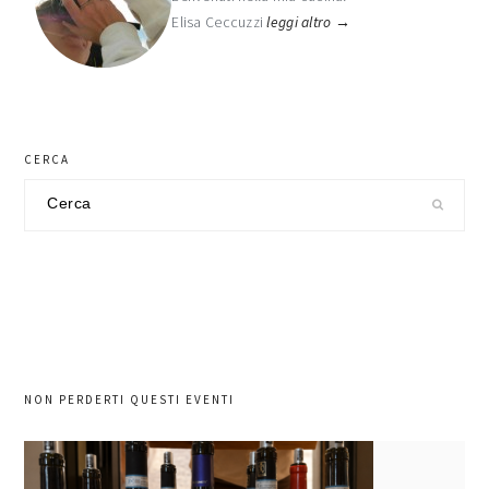
Elisa Ceccuzzi
leggi altro →
CERCA
Cerca
nel
sito
NON PERDERTI QUESTI EVENTI