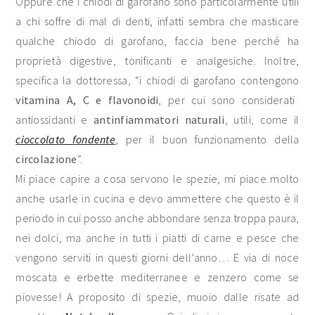
Oppure che i chiodi di garofano sono particolarmente utili
a chi soffre di mal di denti, infatti sembra che masticare
qualche chiodo di garofano, faccia bene perché ha
proprietà digestive, tonificanti e analgesiche. Inoltre,
specifica la dottoressa, “i chiodi di garofano contengono
vitamina A, C e flavonoidi
, per cui sono considerati
antiossidanti e
antinfiammatori naturali
, utili, come il
cioccolato fondente
, per il buon funzionamento della
circolazione
”.
Mi piace capire a cosa servono le spezie, mi piace molto
anche usarle in cucina e devo ammettere che questo è il
periodo in cui posso anche abbondare senza troppa paura,
nei dolci, ma anche in tutti i piatti di carne e pesce che
vengono serviti in questi giorni dell’anno… E via di noce
moscata e erbette mediterranee e zenzero come se
piovesse! A proposito di spezie, muoio dalle risate ad