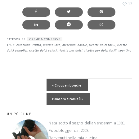
12
CATEGORIES:
CREME & CONSERVE
TAGS:
colazione
,
frutta
,
marmellate
,
merenda
,
natale
,
ricette dolci facili
,
ricette
dolci semplici
,
ricette dolci veloci
,
ricette per dolci
,
ricette per dolci facili
,
spuntino
Post precedente:
« Croquembouche
Post successivo:
Pandoro tiramisù »
barra
UN PÒ DI ME
laterale
Nata sotto il segno della vendemmia 1981.
Foodblogger dal 2008.
primaria
Benvenuti nella mia cucina!