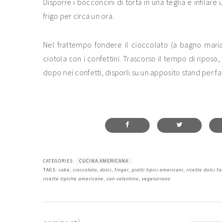
Disporre i bocconcini di torta in una teglia e infilare
frigo per circa un ora.
Nel frattempo fondere il cioccolato (a bagno maria
ciotola con i confettini. Trascorso il tempo di riposo,
dopo nei confetti, disporli su un apposito stand per far
CATEGORIES:
CUCINA AMERICANA
TAGS:
cake
,
cioccolato
,
dolci
,
finger
,
piatti tipici americani
,
ricette dolci fa
ricette tipiche americane
,
san valentino
,
vegetariano
interazioni