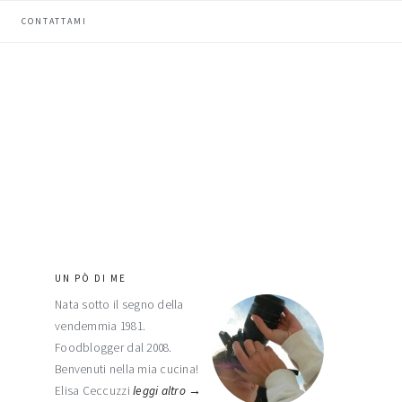
CONTATTAMI
UN PÒ DI ME
barra
Nata sotto il segno della
laterale
vendemmia 1981.
primaria
Foodblogger dal 2008.
Benvenuti nella mia cucina!
Elisa Ceccuzzi
leggi altro →