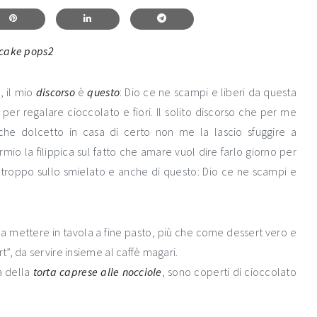
, il mio
discorso
è
questo
: Dio ce ne scampi e liberi da questa
per regalare cioccolato e fiori. Il solito discorso che per me
he dolcetto in casa di certo non me la lascio sfuggire a
mio la filippica sul fatto che amare vuol dire farlo giorno per
o troppo sullo smielato e anche di questo: Dio ce ne scampi e
 mettere in tavola a fine pasto, più che come dessert vero e
”, da servire insieme al caffè magari.
a della
torta caprese alle nocciole
, sono coperti di cioccolato