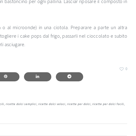
 un bastoncino per ogni pallina. Lasciar riposare il composto in
 o al microonde) in una ciotola. Preparare a parte un altra
 togliere i cake pops dal frigo, passarli nel cioccolato e subito
li asciugare.
0
cili
,
ricette dolci semplici
,
ricette dolci veloci
,
ricette per dolci
,
ricette per dolci facili
,