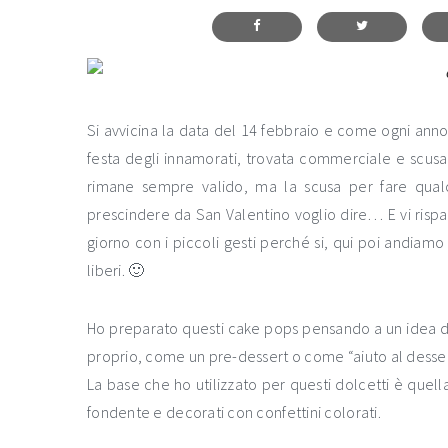
Si avvicina la data del 14 febbraio e come ogni anno
festa degli innamorati, trovata commerciale e scusa 
rimane sempre valido, ma la scusa per fare qualc
prescindere da San Valentino voglio dire… E vi rispar
giorno con i piccoli gesti perché si, qui poi andiam
liberi. 🙂
Ho preparato questi cake pops pensando a un idea da
proprio, come un pre-dessert o come “aiuto al dessert
La base che ho utilizzato per questi dolcetti è quell
fondente e decorati con confettini colorati.