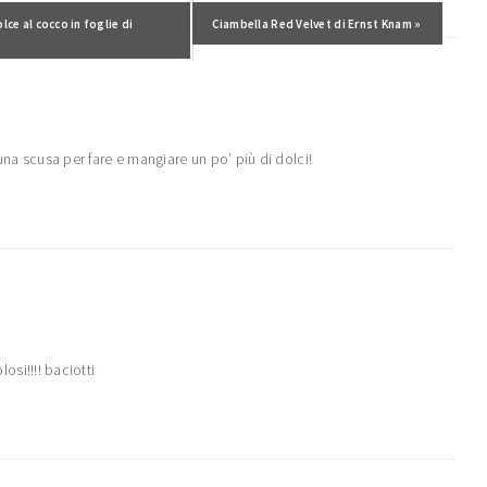
ecedente:
lce al cocco in foglie di
Post successivo:
Ciambella Red Velvet di Ernst Knam »
una scusa per fare e mangiare un po’ più di dolci!
losi!!!! baciotti