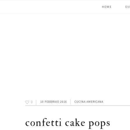
Passa
Passa
Passa
HOME
EV
alla
al
alla
navigazione
contenuto
barra
primaria
principale
laterale
primaria
0
10 FEBBRAIO 2016
CUCINA AMERICANA
confetti cake pops