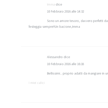
Imma
dice
10 Febbraio 2016 alle 14:32
Sono un amore tesoro, davvero perfetti da 
festeggia sempre!!Un bacione,Imma
Alessandro
dice
10 Febbraio 2016 alle 16:18
Bellissimi.. proprio adatti da mangiare in u
I miei calici