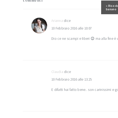
commenti
del
Post pr
« Riso do
banano
lettore
Arianna
dice
10 Febbraio 2016 alle 10:07
Dio ce ne scampi e liberi 😉 ma alla fine è 
Claudia
dice
10 Febbraio 2016 alle 13:25
E difatti hai fatto bene.. son carinissimi e go