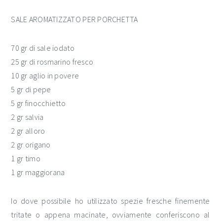
SALE AROMATIZZATO PER PORCHETTA
70 gr di sale iodato
25 gr di rosmarino fresco
10 gr aglio in povere
5 gr di pepe
5 gr finocchietto
2 gr salvia
2 gr alloro
2 gr origano
1 gr timo
1 gr maggiorana
Io dove possibile ho utilizzato spezie fresche finemente
tritate o appena macinate, ovviamente conferiscono al