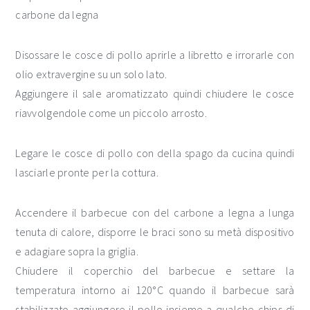
carbone da legna
Disossare le cosce di pollo aprirle a libretto e irrorarle con
olio extravergine su un solo lato.
Aggiungere il sale aromatizzato quindi chiudere le cosce
riavvolgendole come un piccolo arrosto.
Legare le cosce di pollo con della spago da cucina quindi
lasciarle pronte per la cottura.
Accendere il barbecue con del carbone a legna a lunga
tenuta di calore, disporre le braci sono su metà dispositivo
e adagiare sopra la griglia.
Chiudere il coperchio del barbecue e settare la
temperatura intorno ai 120°C quando il barbecue sarà
stabilizzato aggiungere il pollo insieme a qualche chips di