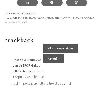
CATEGORIES:
BARBECUE
TAGS:
autunno
,
bbq
,
carne
,
cucina romana
,
estate
,
inverno
,
pranzo
,
primavera
,
ricette per barbecue
interazioni
trackback
del
Post precedente:
« Il babà napoletano
lettore
Post successivo:
Al metrò »
Session di Barbecue
con gli SPQR Grilles |
Kitty'sKitchen
ha detto:
12 Aprile 2021 alle 11:36
[…] – Il pollo porchetta lo trovate qui. […]