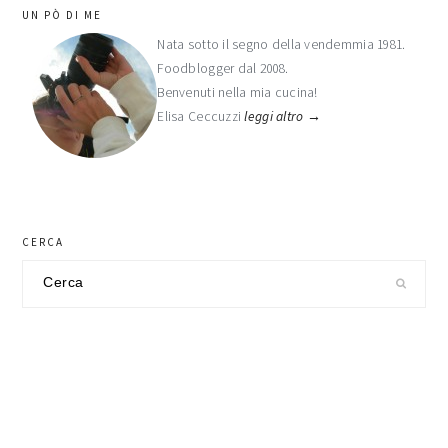
barra
UN PÒ DI ME
laterale
Nata sotto il segno della vendemmia 1981.
Foodblogger dal 2008.
primaria
Benvenuti nella mia cucina!
Elisa Ceccuzzi
leggi altro →
CERCA
Cerca
nel
sito