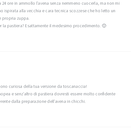
scia 24 ore in ammollo l’avena senza nemmeno cuocerla, ma non mi
no ispirata alla vecchia e cara tecnica scozzese che ho letto un
e propria zuppa.
per la pastiera? Esattamente il medesimo procedimento. 🙂
sono curiosa della tua versione da toscanaccia!
pea e senz’altro di pastiera dovresti essere molto confidente
ente dalla preparazione dell’avena in chicchi.