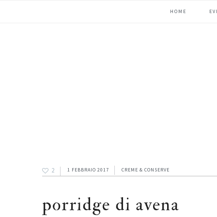
Passa
Passa
Passa
HOME
EV
alla
al
alla
navigazione
contenuto
barra
primaria
principale
laterale
primaria
2
1 FEBBRAIO 2017
CREME & CONSERVE
porridge di avena