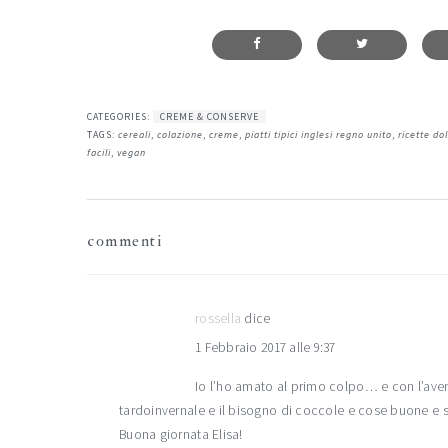
CATEGORIES:
CREME & CONSERVE
TAGS:
cereali
,
colazione
,
creme
,
piatti tipici inglesi regno unito
,
ricette dol
facili
,
vegan
interazioni
commenti
del
lettore
rossella
dice
1 Febbraio 2017 alle 9:37
Io l’ho amato al primo colpo… e con l’aven
tardoinvernale e il bisogno di coccole e cose buone e
Buona giornata Elisa!