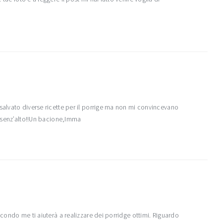
 salvato diverse ricette per il porrige ma non mi convincevano
ò senz’alto!!Un bacione,Imma
econdo me ti aiuterà a realizzare dei porridge ottimi. Riguardo