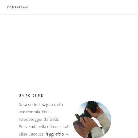
CONTATTAMI
UN PÒ DI ME
barra
Nata sotto il segno della
laterale
vendemmia 1981.
primaria
Foodblogger dal 2008.
Benvenuti nella mia cucina!
Elisa Ceccuzzi
leggi altro →