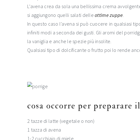
L’avena crea da sola una bellissima crema avvolgente 
si aggiungono quelli salati delle
ottime zuppe
.
In questo caso l’avena si può cuocere in qualsiasi ti
infiniti modi a seconda dei gusti. Gli aromi del porrid
la vaniglia e anche le spezie più insolite.
Qualsiasi tipo di dolcificante o frutto poi lo rende an
cosa occorre per preparare i
2 tazze di latte (vegetale o non)
1 tazza di avena
1-2 cucchiaio di miele