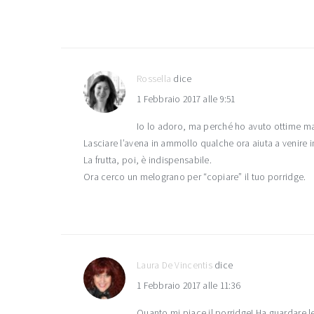
Rossella
dice
1 Febbraio 2017 alle 9:51
Io lo adoro, ma perché ho avuto ottime ma
Lasciare l’avena in ammollo qualche ora aiuta a venire in
La frutta, poi, è indispensabile.
Ora cerco un melograno per “copiare” il tuo porridge.
Laura De Vincentis
dice
1 Febbraio 2017 alle 11:36
Quanto mi piace il porridge! Ha guardare le 