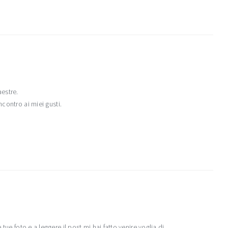
estre.
contro ai miei gusti.
tue foto e a leggere il post mi hai fatto venire voglia di