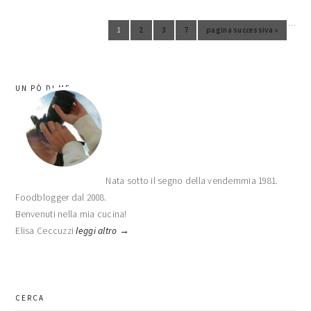
…
Pagine interim omesse
1
2
3
7
pagina successiva »
Vai alla pagina
Vai alla pagina
Vai alla pagina
Vai alla pagina
Vai alla
barra
UN PÒ DI ME
laterale
primaria
Nata sotto il segno della vendemmia 1981.
Foodblogger dal 2008.
Benvenuti nella mia cucina!
Elisa Ceccuzzi
leggi altro →
CERCA