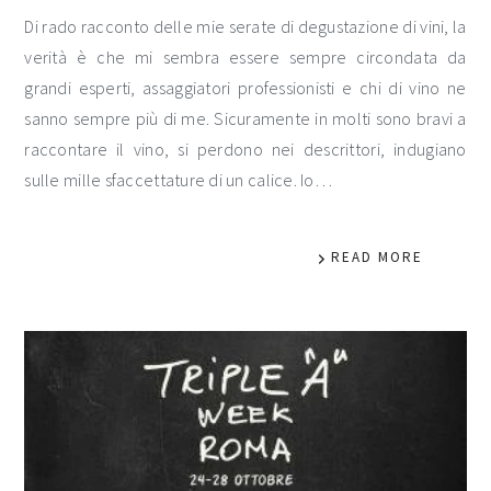
Di rado racconto delle mie serate di degustazione di vini, la
verità è che mi sembra essere sempre circondata da
grandi esperti, assaggiatori professionisti e chi di vino ne
sanno sempre più di me. Sicuramente in molti sono bravi a
raccontare il vino, si perdono nei descrittori, indugiano
sulle mille sfaccettature di un calice. Io…
READ MORE