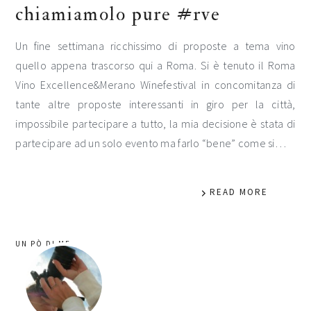
chiamiamolo pure #rve
Un fine settimana ricchissimo di proposte a tema vino
quello appena trascorso qui a Roma. Si è tenuto il Roma
Vino Excellence&Merano Winefestival in concomitanza di
tante altre proposte interessanti in giro per la città,
impossibile partecipare a tutto, la mia decisione è stata di
partecipare ad un solo evento ma farlo “bene” come si…
READ MORE
barra
UN PÒ DI ME
laterale
primaria