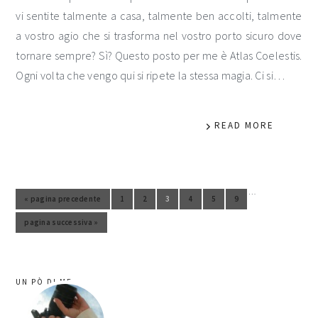
vi sentite talmente a casa, talmente ben accolti, talmente
a vostro agio che si trasforma nel vostro porto sicuro dove
tornare sempre? Sì? Questo posto per me è Atlas Coelestis.
Ogni volta che vengo qui si ripete la stessa magia. Ci si…
READ MORE
…
Pagine interim omesse
«
pagina precedente
1
2
3
4
5
9
Vai alla pagina
Vai alla pagina
Vai alla pagina
Vai alla pagina
Vai alla pagina
Vai alla
Vai alla
pagina
pagina successiva »
Vai alla
barra
UN PÒ DI ME
laterale