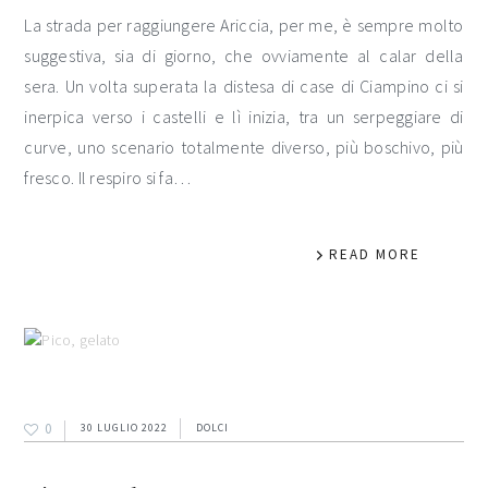
La strada per raggiungere Ariccia, per me, è sempre molto
suggestiva, sia di giorno, che ovviamente al calar della
sera. Un volta superata la distesa di case di Ciampino ci si
inerpica verso i castelli e lì inizia, tra un serpeggiare di
curve, uno scenario totalmente diverso, più boschivo, più
fresco. Il respiro si fa…
READ MORE
0
30 LUGLIO 2022
DOLCI