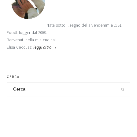
primaria
Nata sotto il segno della vendemmia 1981.
Foodblogger dal 2008.
Benvenuti nella mia cucina!
Elisa Ceccuzzi
leggi altro →
CERCA
Cerca
nel
sito