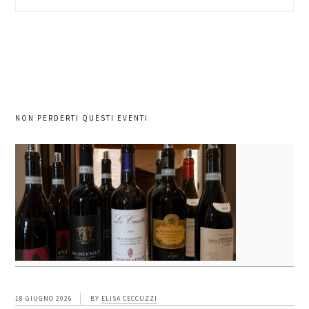
nel
sito
NON PERDERTI QUESTI EVENTI
18 GIUGNO 2026
BY
ELISA CECCUZZI