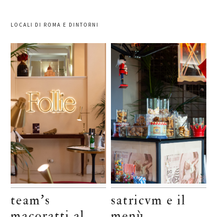
LOCALI DI ROMA E DINTORNI
team’s
satricvm e il
macoratti al
menù