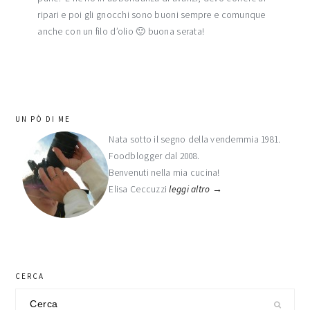
ripari e poi gli gnocchi sono buoni sempre e comunque
anche con un filo d’olio 🙂 buona serata!
barra
UN PÒ DI ME
laterale
Nata sotto il segno della vendemmia 1981.
Foodblogger dal 2008.
primaria
Benvenuti nella mia cucina!
Elisa Ceccuzzi
leggi altro →
CERCA
Cerca