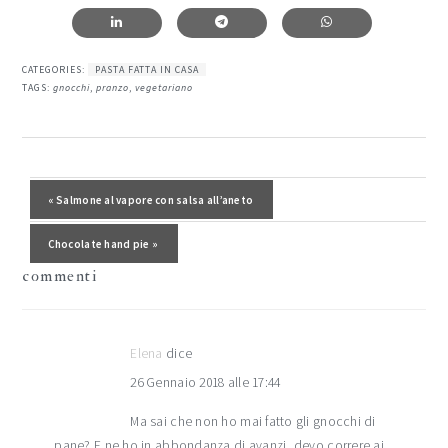
CATEGORIES:
PASTA FATTA IN CASA
TAGS:
gnocchi
,
pranzo
,
vegetariano
interazioni
del
Post precedente:
« Salmone al vapore con salsa all’aneto
lettore
Post successivo:
Chocolate hand pie »
commenti
Elena
dice
26 Gennaio 2018 alle 17:44
Ma sai che non ho mai fatto gli gnocchi di
pane? E ne ho in abbondanza di avanzi, devo correre ai