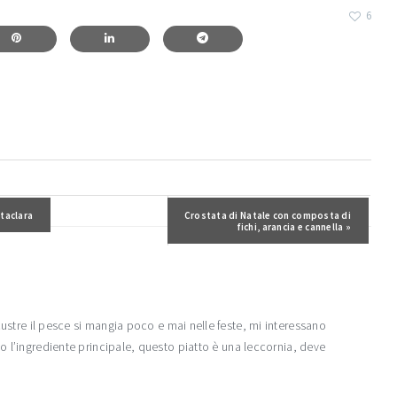
6
t precedente:
taclara
Post successivo:
Crostata di Natale con composta di
fichi, arancia e cannella »
custre il pesce si mangia poco e mai nelle feste, mi interessano
o l’ingrediente principale, questo piatto è una leccornia, deve