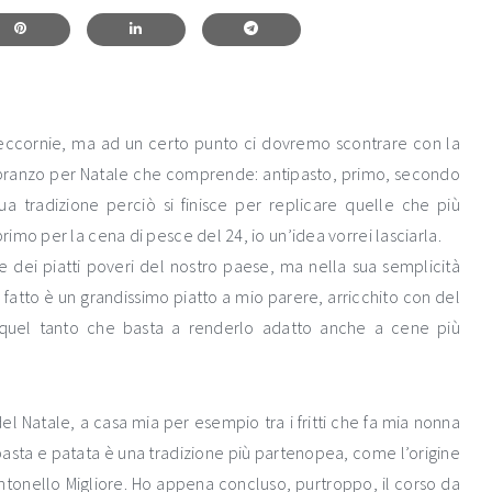
leccornie, ma ad un certo punto ci dovremo scontrare con la
un pranzo per Natale che comprende: antipasto, primo, secondo
ua tradizione perciò si finisce per replicare quelle che più
imo per la cena di pesce del 24, io un’idea vorrei lasciarla.
e dei piatti poveri del nostro paese, ma nella sua semplicità
fatto è un grandissimo piatto a mio parere, arricchito con del
 quel tanto che basta a renderlo adatto anche a cene più
l Natale, a casa mia per esempio tra i fritti che fa mia nonna
pasta e patata è una tradizione più partenopea, come l’origine
ntonello Migliore. Ho appena concluso, purtroppo, il corso da