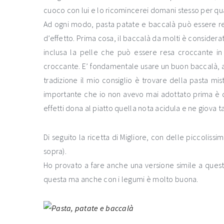
cuoco con lui e lo ricomincerei domani stesso per qua
Ad ogni modo, pasta patate e baccalà può essere rea
d’effetto. Prima cosa, il baccalà da molti è considerat
inclusa la pelle che può essere resa croccante in
croccante. E’ fondamentale usare un buon baccalà, al p
tradizione il mio consiglio è trovare della pasta mis
importante che io non avevo mai adottato prima è qu
effetti dona al piatto quella nota acidula e ne giova t
Di seguito la ricetta di Migliore, con delle piccolis
sopra).
Ho provato a fare anche una versione simile a quest
questa ma anche con i legumi è molto buona.