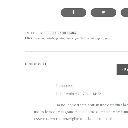
CATEGORIES:
CUCINA NAPOLETANA
TAGS:
inverno
,
natale
,
pasta
,
pesce
,
piatti tipici di napoli
,
pranzo
interazioni
commenti
del
Pos
« Pa
lettore
Elena
dice
13 Dicembre 2017 alle 14:22
Da noi nonostante abiti in una cittadina la
molto le ricette in grande stile come questa che ne fann
essere davvero meraviglioso…. Un abbraccio!