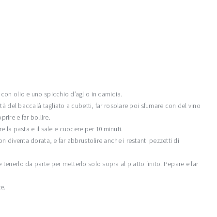
 con olio e uno spicchio d’aglio in camicia.
età del baccalà tagliato a cubetti, far rosolare poi sfumare con del vino
ire e far bollire.
a pasta e il sale e cuocere per 10 minuti.
on diventa dorata, e far abbrustolire anche i restanti pezzetti di
tenerlo da parte per metterlo solo sopra al piatto finito. Pepare e far
e.