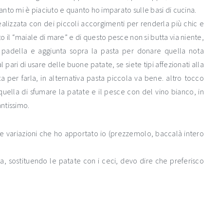
nto mi è piaciuto e quanto ho imparato sulle basi di cucina.
lizzata con dei piccoli accorgimenti per renderla più chic e
o il “maiale di mare” e di questo pesce non si butta via niente,
 padella e aggiunta sopra la pasta per donare quella nota
ari di usare delle buone patate, se siete tipi affezionati alla
ta per farla, in alternativa pasta piccola va bene. altro tocco
ella di sfumare la patate e il pesce con del vino bianco, in
antissimo.
sime variazioni che ho apportato io (prezzemolo, baccalà intero
a, sostituendo le patate con i ceci, devo dire che preferisco