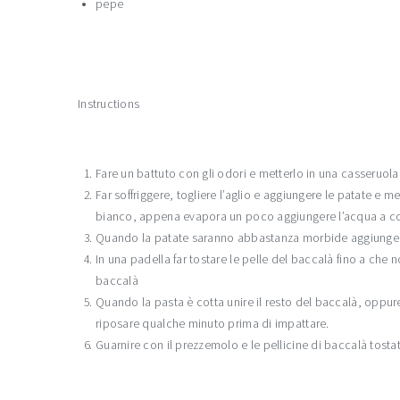
pepe
Instructions
Fare un battuto con gli odori e metterlo in una casseruola
Far soffriggere, togliere l’aglio e aggiungere le patate e m
bianco, appena evapora un poco aggiungere l’acqua a copr
Quando la patate saranno abbastanza morbide aggiungere l
In una padella far tostare le pelle del baccalà fino a che n
baccalà
Quando la pasta è cotta unire il resto del baccalà, oppure 
riposare qualche minuto prima di impattare.
Guarnire con il prezzemolo e le pellicine di baccalà tostat