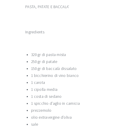
PASTA, PATATE E BACCALA’
Ingredients
320 gr di pasta mista
250 gr di patate
150 gr di baccalà dissalato
1 bicchierino di vino bianco
1 carota
1 cipolla media
1 costa di sedano
1 spicchio d’aglio in camicia
prezzemolo
olio extravergine d’oliva
sale