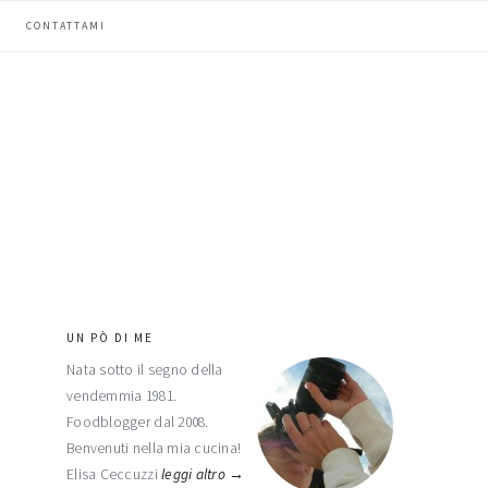
CONTATTAMI
UN PÒ DI ME
barra
Nata sotto il segno della
laterale
vendemmia 1981.
primaria
Foodblogger dal 2008.
Benvenuti nella mia cucina!
Elisa Ceccuzzi
leggi altro →