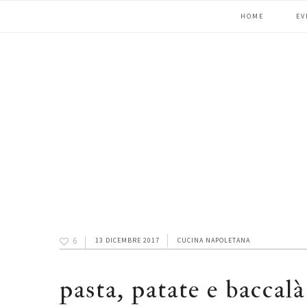
Passa
Passa
Passa
HOME
EV
alla
al
alla
navigazione
contenuto
barra
primaria
principale
laterale
primaria
6
13 DICEMBRE 2017
CUCINA NAPOLETANA
pasta, patate e baccalà