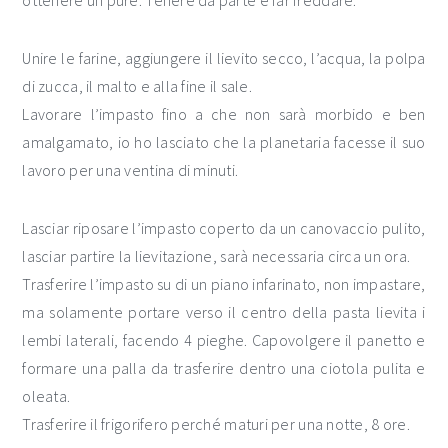
ottenere un purè. Tenere da parte e far freddare.
Unire le farine, aggiungere il lievito secco, l’acqua, la polpa
di zucca, il malto e alla fine il sale.
Lavorare l’impasto fino a che non sarà morbido e ben
amalgamato, io ho lasciato che la planetaria facesse il suo
lavoro per una ventina di minuti.
Lasciar riposare l’impasto coperto da un canovaccio pulito,
lasciar partire la lievitazione, sarà necessaria circa un ora.
Trasferire l’impasto su di un piano infarinato, non impastare,
ma solamente portare verso il centro della pasta lievita i
lembi laterali, facendo 4 pieghe. Capovolgere il panetto e
formare una palla da trasferire dentro una ciotola pulita e
oleata.
Trasferire il frigorifero perché maturi per una notte, 8 ore.