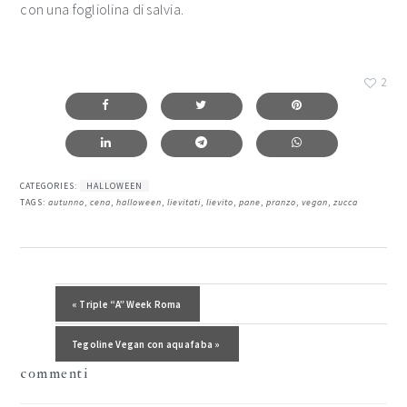
con una fogliolina di salvia.
2
CATEGORIES:
HALLOWEEN
TAGS:
autunno
,
cena
,
halloween
,
lievitati
,
lievito
,
pane
,
pranzo
,
vegan
,
zucca
interazioni
del
Post precedente:
« Triple “A” Week Roma
lettore
Post successivo:
Tegoline Vegan con aquafaba »
commenti