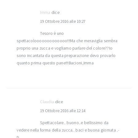
Imma
dice
19 Ottobre 2016 alle 10:27
Tesoro è uno
spettacolooooooooooooo!!!Ma che meraviglia sembra
proprio una zucca e vogliamo parlare del colore??Io
sono incantata da questa preparazione devo provarlo
quanto prima questo pane!!!Bacioni,Imma
Claudia
dice
19 Ottobre 2016 alle 12:14
Spettacolare.. buono..e bellissimo da
vedere nella forma della zucca.. baci e buona giornata .-
D