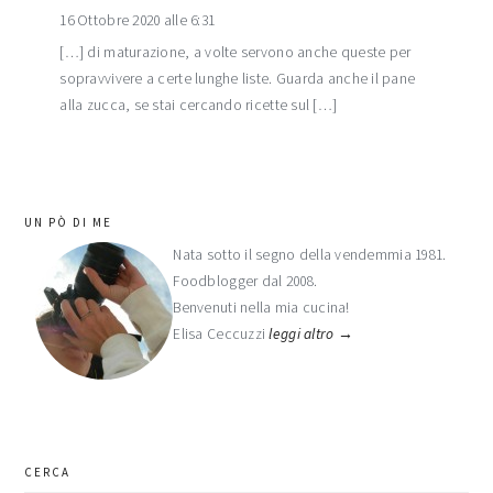
16 Ottobre 2020 alle 6:31
[…] di maturazione, a volte servono anche queste per
sopravvivere a certe lunghe liste. Guarda anche il pane
alla zucca, se stai cercando ricette sul […]
barra
UN PÒ DI ME
laterale
Nata sotto il segno della vendemmia 1981.
Foodblogger dal 2008.
primaria
Benvenuti nella mia cucina!
Elisa Ceccuzzi
leggi altro →
CERCA