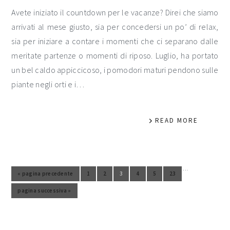
Avete iniziato il countdown per le vacanze? Direi che siamo
arrivati al mese giusto, sia per concedersi un po’ di relax,
sia per iniziare a contare i momenti che ci separano dalle
meritate partenze o momenti di riposo. Luglio, ha portato
un bel caldo appiccicoso, i pomodori maturi pendono sulle
piante negli orti e i…
READ MORE
…
Pagine interim omesse
«
pagina precedente
1
2
3
4
5
23
Vai alla pagina
Vai alla pagina
Vai alla pagina
Vai alla pagina
Vai alla pagina
Vai alla
Vai alla
pagina
pagina successiva »
Vai alla
barra