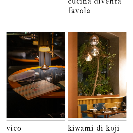
cucina diventa
favola
vico
kiwami di koji