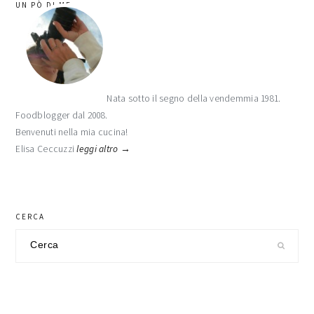
UN PÒ DI ME
laterale
primaria
Nata sotto il segno della vendemmia 1981.
Foodblogger dal 2008.
Benvenuti nella mia cucina!
Elisa Ceccuzzi
leggi altro →
CERCA
Cerca
nel
sito