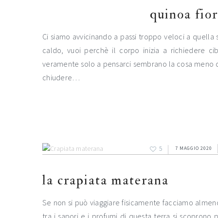
quinoa fior
Ci siamo avvicinando a passi troppo veloci a quella s
caldo, vuoi perchè il corpo inizia a richiedere cibi
veramente solo a pensarci sembrano la cosa meno d
chiudere…
5
7 MAGGIO 2020
la crapiata materana
Se non si può viaggiare fisicamente facciamo almeno
tra i sapori e i profumi di questa terra si scopron