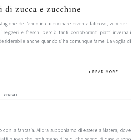
i di zucca e zucchine
tagione dell’anno in cui cucinare diventa faticoso, vuoi per il
 leggeri e freschi perciò tanti corroboranti piatti invernali
esiderabile anche quando si ha comunque fame. La voglia di
READ MORE
CEREALI
 con la fantasia. Allora supponiamo di essere a Matera, dove
o piatti nuovo che profumano di sud, che sanno di casa e sono