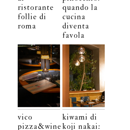
ristorante
quando la
follie di
cucina
roma
diventa
favola
vico
kiwami di
pizza&wine
koji nakai: