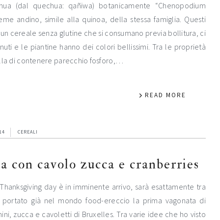
hua (dal quechua: qañiwa) botanicamente “Chenopodium
eme andino, simile alla quinoa, della stessa famiglia. Questi
 un cereale senza glutine che si consumano previa bollitura, ci
uti e le piantine hanno dei colori bellissimi. Tra le proprietà
lla di contenere parecchio fosforo,…
READ MORE
14
CEREALI
a con cavolo zucca e cranberries
Thanksgiving day è in imminente arrivo, sarà esattamente tra
 portato già nel mondo food-ereccio la prima vagonata di
ini, zucca e cavoletti di Bruxelles. Tra varie idee che ho visto