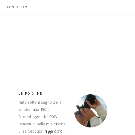
CONTATTAMI
UN PÒ DI ME
barra
Nata sotto il segno della
laterale
vendemmia 1981.
primaria
Foodblogger dal 2008.
Benvenuti nella mia cucina!
Elisa Ceccuzzi
leggi altro →