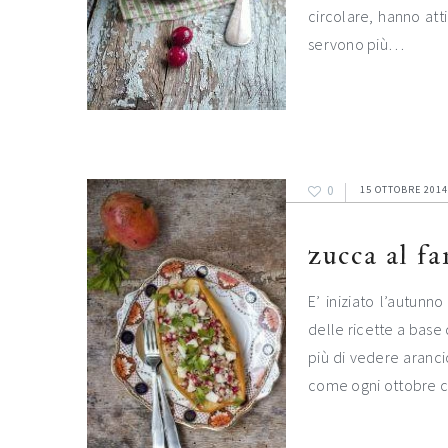
circolare, hanno att
servono più…
0
15 OTTOBRE 2014
zucca al f
E’ iniziato l’autunn
delle ricette a base 
più di vedere aranc
come ogni ottobre ch