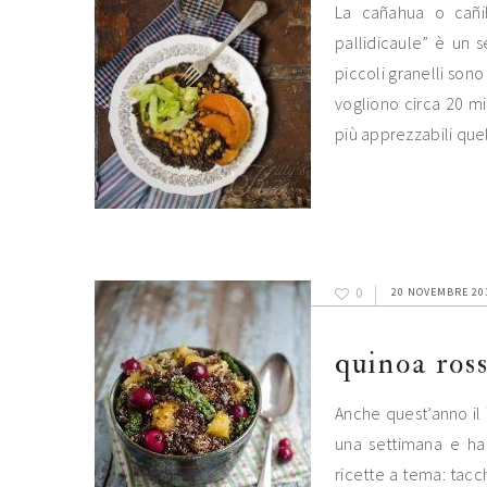
La cañahua o cañi
pallidicaule” è un s
piccoli granelli sono
vogliono circa 20 min
più apprezzabili que
0
20 NOVEMBRE 20
quinoa ross
Anche quest’anno il 
una settimana e ha
ricette a tema: tacch