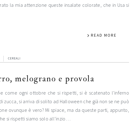
irato la mia attenzione queste insalate colorate, che in Usa si
READ MORE
CEREALI
arro, melograno e provola
o e come ogni ottobre che si rispetti, si è scatenato l’inferno
di zucca, si arriva di solito ad Halloween che già non se ne può
ione ovunque è vero? Mi spiace, ma da queste parti, appunto,
e si rispetti siamo solo all’inzio…