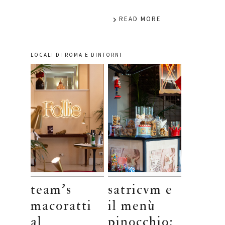
READ MORE
LOCALI DI ROMA E DINTORNI
team’s
satricvm e
macoratti
il menù
al
pinocchio: