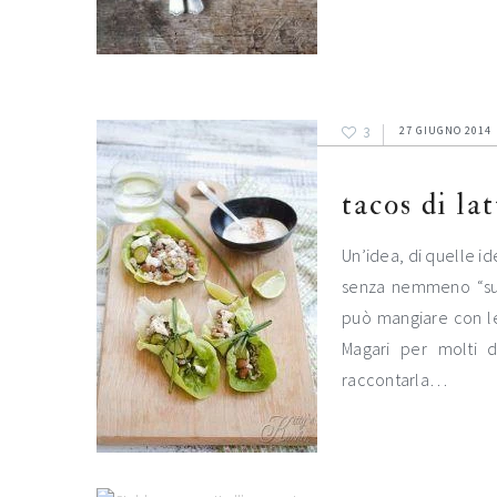
3
27 GIUGNO 2014
tacos di la
Un’idea, di quelle i
senza nemmeno “suda
può mangiare con le
Magari per molti d
raccontarla…