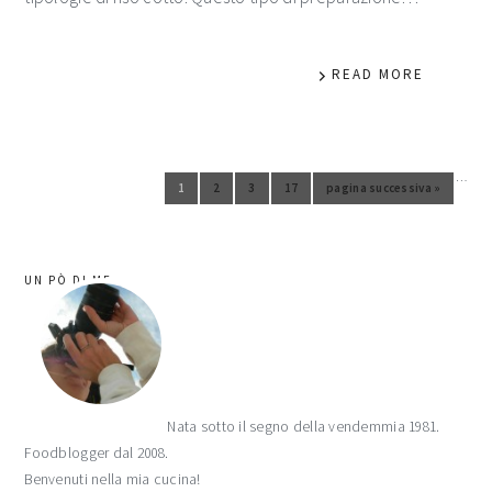
READ MORE
…
Pagine interim omesse
1
2
3
17
pagina successiva »
Vai alla pagina
Vai alla pagina
Vai alla pagina
Vai alla pagina
Vai alla
barra
UN PÒ DI ME
laterale
primaria
Nata sotto il segno della vendemmia 1981.
Foodblogger dal 2008.
Benvenuti nella mia cucina!