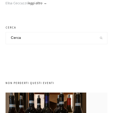
Elisa Ceccuzzi
leggi altro →
CERCA
Cerca
nel
sito
NON PERDERTI QUESTI EVENTI