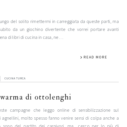
 lungo del solito rimettermi in carreggiata da queste parti, ma
 subito da un giochino divertente che vorrei portare avanti
na di libri di cucina in casa, ne…
READ MORE
CUCINA TURCA
awarma di ottolenghi
ste campagne che leggo online di sensibilizzazione sul
 agnellini, molto spesso fanno venire sensi di colpa anche a
 sono del partito dei carnivori, ma cerco per lo più di