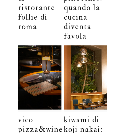
ristorante
quando la
follie di
cucina
roma
diventa
favola
vico
kiwami di
pizza&wine
koji nakai: