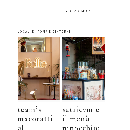
READ MORE
LOCALI DI ROMA E DINTORNI
team’s
satricvm e
macoratti
il menù
al
pinocchio: