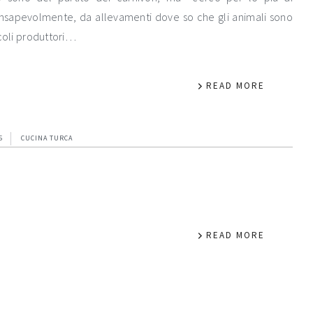
nsapevolmente, da allevamenti dove so che gli animali sono
ccoli produttori…
READ MORE
5
CUCINA TURCA
READ MORE