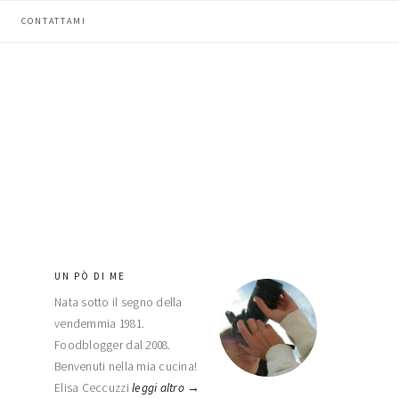
CONTATTAMI
UN PÒ DI ME
barra
Nata sotto il segno della
laterale
vendemmia 1981.
primaria
Foodblogger dal 2008.
Benvenuti nella mia cucina!
Elisa Ceccuzzi
leggi altro →