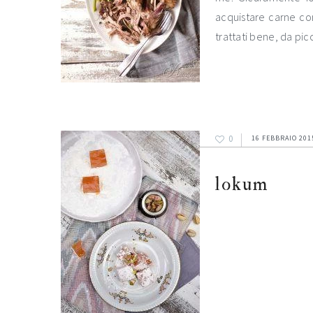
acquistare carne co
trattati bene, da pi
0
16 FEBBRAIO 201
lokum