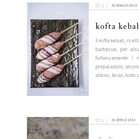
2
30 MAGGIO 2014
kofta keba
Il kofta kebab, rice
barbecue, per alcun
furbescamente i r
preparazioni, secon
attimo, terzo, tutto
1
26 APRILE 2013