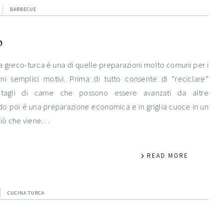
BARBECUE
b
tta greco-turca è una di quelle preparazioni molto comuni per i
i semplici motivi. Prima di tutto consente di “reciclare”
itagli di carne che possono essere avanzati da altre
do poi è una preparazione economica e in griglia cuoce in un
 ciò che viene…
READ MORE
CUCINA TURCA