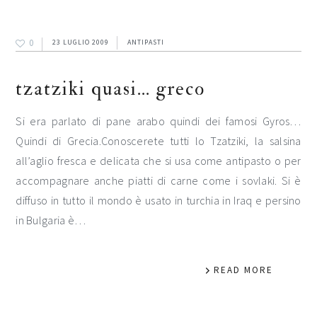
0
23 LUGLIO 2009
ANTIPASTI
tzatziki quasi… greco
Si era parlato di pane arabo quindi dei famosi Gyros…
Quindi di Grecia.Conoscerete tutti lo Tzatziki, la salsina
all’aglio fresca e delicata che si usa come antipasto o per
accompagnare anche piatti di carne come i sovlaki. Si è
diffuso in tutto il mondo è usato in turchia in Iraq e persino
in Bulgaria è…
READ MORE
barra