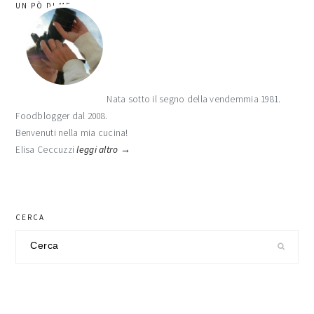
UN PÒ DI ME
laterale
primaria
Nata sotto il segno della vendemmia 1981.
Foodblogger dal 2008.
Benvenuti nella mia cucina!
Elisa Ceccuzzi
leggi altro →
CERCA
Cerca
nel
sito