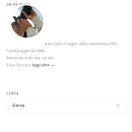
barra
UN PÒ DI ME
laterale
primaria
Nata sotto il segno della vendemmia 1981.
Foodblogger dal 2008.
Benvenuti nella mia cucina!
Elisa Ceccuzzi
leggi altro →
CERCA
Cerca
nel
sito