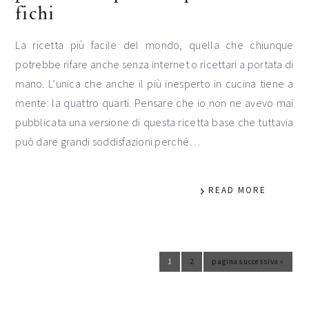
fichi
La ricetta più facile del mondo, quella che chiunque
potrebbe rifare anche senza internet o ricettari a portata di
mano. L’unica che anche il più inesperto in cucina tiene a
mente: la quattro quarti. Pensare che io non ne avevo mai
pubblicata una versione di questa ricetta base che tuttavia
può dare grandi soddisfazioni perché…
READ MORE
1
2
pagina successiva »
Vai alla pagina
Vai alla pagina
Vai alla