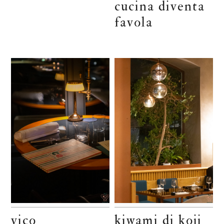
cucina diventa
favola
vico
kiwami di koji