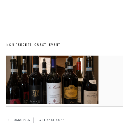
sito
NON PERDERTI QUESTI EVENTI
18 GIUGNO 2026
BY
ELISA CECCUZZI