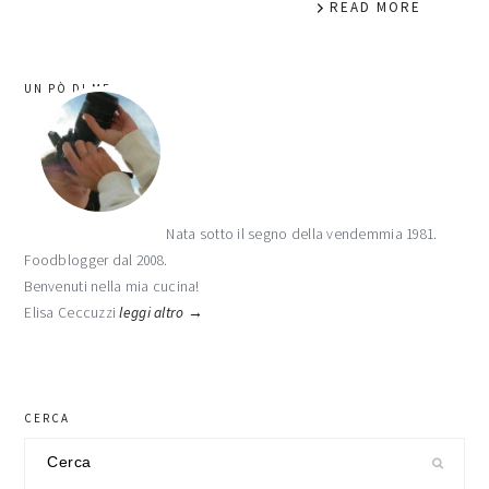
READ MORE
barra
UN PÒ DI ME
laterale
primaria
Nata sotto il segno della vendemmia 1981.
Foodblogger dal 2008.
Benvenuti nella mia cucina!
Elisa Ceccuzzi
leggi altro →
CERCA
Cerca
nel