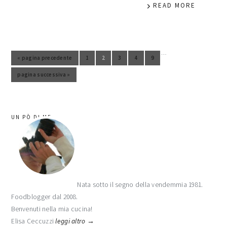
READ MORE
…
Pagine interim omesse
«
pagina precedente
1
2
3
4
9
Vai alla pagina
Vai alla pagina
Vai alla pagina
Vai alla pagina
Vai alla pagina
Vai alla
pagina successiva »
Vai alla
barra
UN PÒ DI ME
laterale
primaria
Nata sotto il segno della vendemmia 1981.
Foodblogger dal 2008.
Benvenuti nella mia cucina!
Elisa Ceccuzzi
leggi altro →